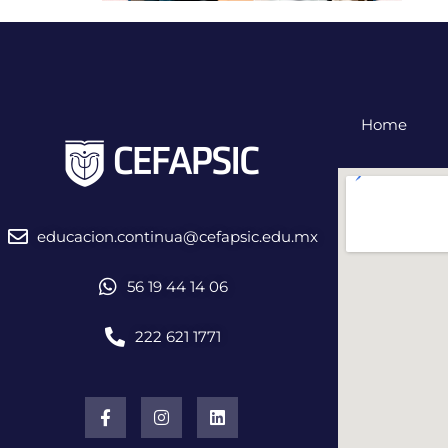
Home
educacion.continua@cefapsic.edu.mx
56 19 44 14 06
222 621 1771