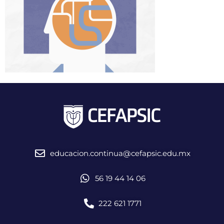
educacion.continua@cefapsic.edu.mx
56 19 44 14 06
222 621 1771