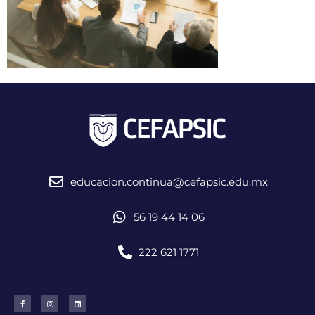
educacion.continua@cefapsic.edu.mx
56 19 44 14 06
222 621 1771