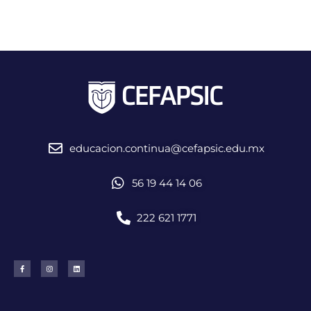
educacion.continua@cefapsic.edu.mx
56 19 44 14 06
222 621 1771