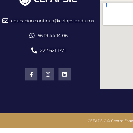
educacion.continua@cefapsic.edu.mx
56 19 44 14 06
222 621 1771
CEFAPSIC © Centro Especi