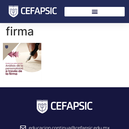
firma
educacion.continua@cefapsic.edu.mx