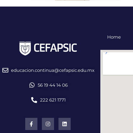
Home
educacion.continua@cefapsic.edu.mx
56 19 44 14 06
222 621 1771