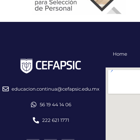
Home
educacion.continua@cefapsic.edu.mx
56 19 44 14 06
222 621 1771